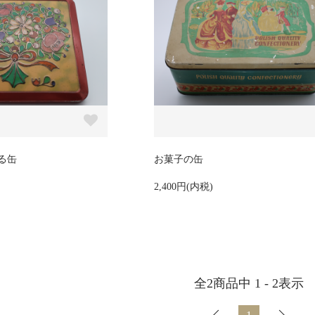
る缶
お菓子の缶
2,400円(内税)
全
2
商品中
1 - 2
表示