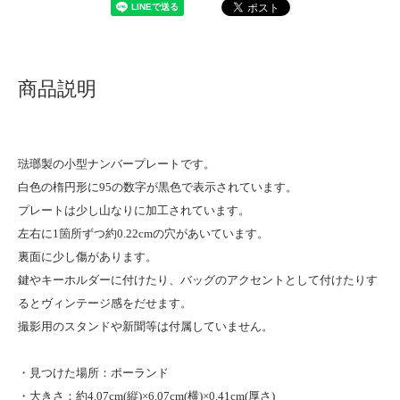
商品説明
琺瑯製の小型ナンバープレートです。
白色の楕円形に95の数字が黒色で表示されています。
プレートは少し山なりに加工されています。
左右に1箇所ずつ約0.22cmの穴があいています。
裏面に少し傷があります。
鍵やキーホルダーに付けたり、バッグのアクセントとして付けたりす
るとヴィンテージ感をだせます。
撮影用のスタンドや新聞等は付属していません。
・見つけた場所：ポーランド
・大きさ：約4.07cm(縦)×6.07cm(横)×0.41cm(厚さ)