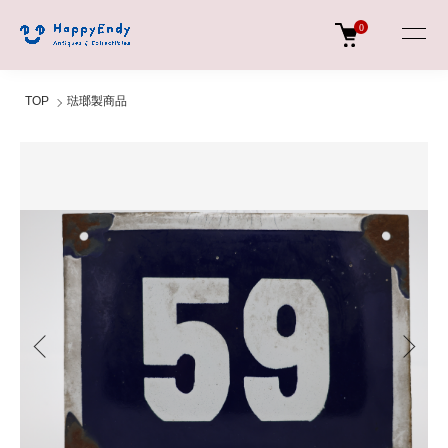
0
TOP
琺瑯製商品