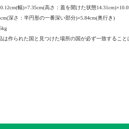
.12cm(幅)×7.35cm(高さ：蓋を開けた状態14.31cm)×
×2.6cm(深さ：半円形の一番深い部分)×5.84cm(奥行き)
kg
品は作られた国と見つけた場所の国が必ず一致すること